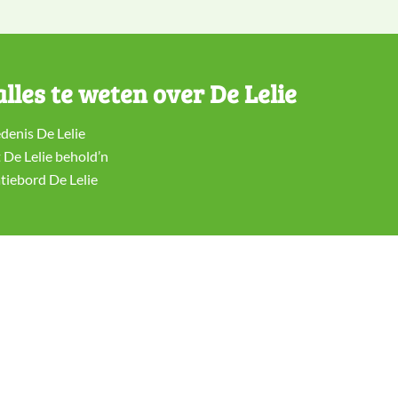
lles te weten over De Lelie
denis De Lelie
 De Lelie behold’n
tiebord De Lelie