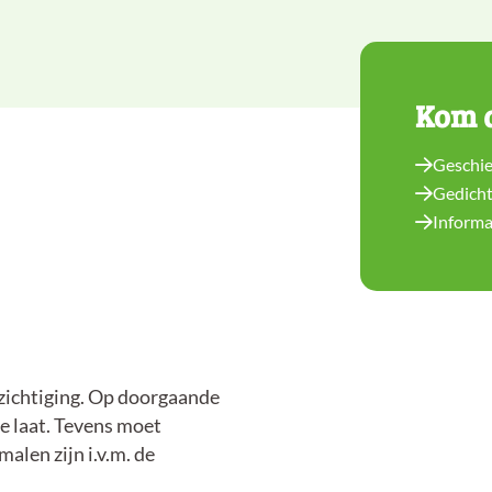
Kom a
Geschie
Gedicht
Informa
zichtiging. Op doorgaande
oe laat. Tevens moet
len zijn i.v.m. de