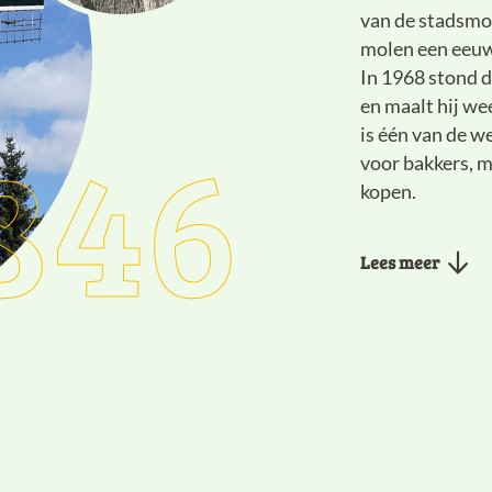
van de stadsmo
molen een eeuw 
In 1968 stond d
en maalt hij we
846
is één van de w
voor bakkers, m
kopen.
Lees meer