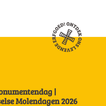
0
onumentendag |
selse Molendagen 2026