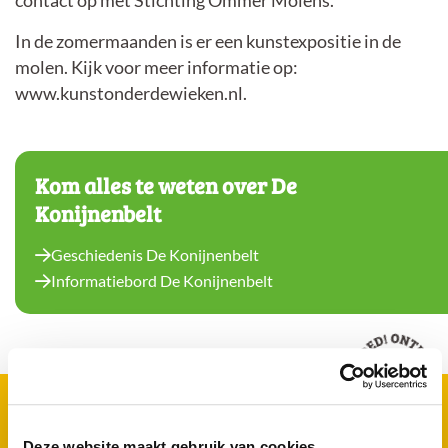
contact op met Stichting Ommer Molens.
In de zomermaanden is er een kunstexpositie in de
molen. Kijk voor meer informatie op:
www.kunstonderdewieken.nl.
Kom alles te weten over De
Konijnenbelt
Geschiedenis De Konijnenbelt
Informatiebord De Konijnenbelt
AGENDA
Deze website maakt gebruik van cookies