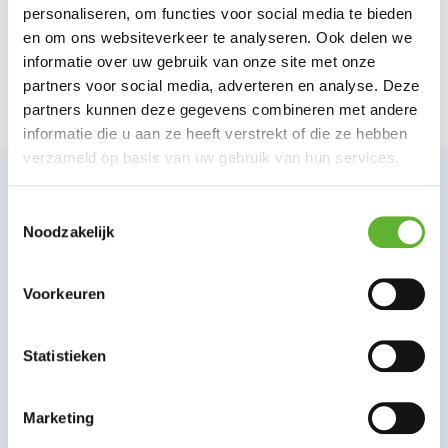
personaliseren, om functies voor social media te bieden
en om ons websiteverkeer te analyseren. Ook delen we
informatie over uw gebruik van onze site met onze
Vorige artikel
Volgende artikel
partners voor social media, adverteren en analyse. Deze
partners kunnen deze gegevens combineren met andere
informatie die u aan ze heeft verstrekt of die ze hebben
verzameld op basis van uw gebruik van hun services.
T
Noodzakelijk
o
e
s
Voorkeuren
t
e
m
Statistieken
info@ommermolens.nl
m
i
Marketing
n