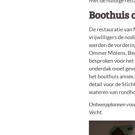
Met de huidige rest
Boothuis 
De restauratie van 
vrijwilligers de no
werden de vordering
Ommer Molens, Ber
besproken voor het 
onderdak moet gev
het boothuis annex 
detail voor de Stic
wateren van rondhou
Ontwerpplannen voor
Vecht.