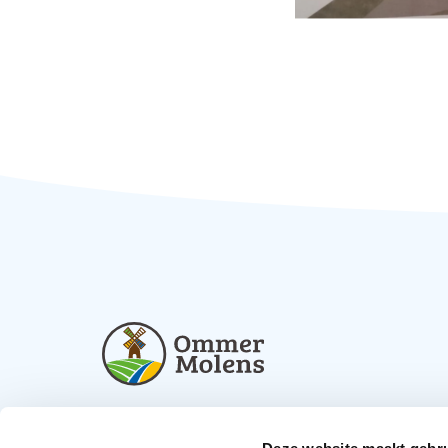
info@ommermolens.nl