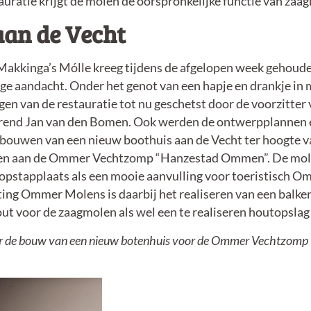
auratie krijgt de molen de oorspronkelijke functie van zaa
aan de Vecht
Makkinga’s Mólle kreeg tijdens de afgelopen week gehoud
dige aandacht. Onder het genot van een hapje en drankje in 
en van de restauratie tot nu geschetst door de voorzitter 
end Jan van den Bomen. Ook werden de ontwerpplannen 
bouwen van een nieuw boothuis aan de Vecht ter hoogte v
en aan de Ommer Vechtzomp “Hanzestad Ommen”. De mole
opstapplaats als een mooie aanvulling voor toeristisch O
hting Ommer Molens is daarbij het realiseren van een balke
t voor de zaagmolen als wel een te realiseren houtopslag 
 de bouw van een nieuw botenhuis voor de Ommer Vechtzomp t