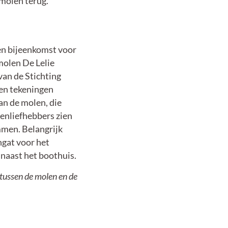
gmolen terug.
en bijeenkomst voor
molen De Lelie
van de Stichting
en tekeningen
an de molen, die
nliefhebbers zien
mmen. Belangrijk
ngat voor het
naast het boothuis.
ussen de molen en de